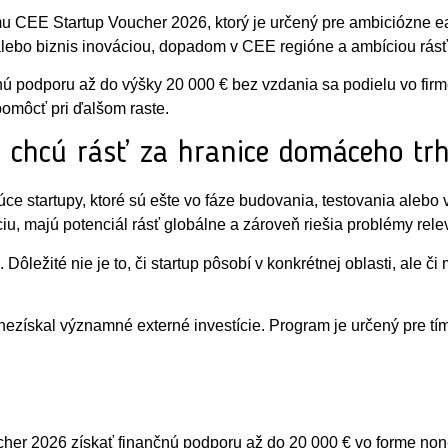
 CEE Startup Voucher 2026, ktorý je určený pre ambiciózne ear
alebo biznis inováciou, dopadom v CEE regióne a ambíciou rásť
nčnú podporu až do výšky 20 000 € bez vzdania sa podielu vo firm
pomôcť pri ďalšom raste.
é chcú rásť za hranice domáceho tr
e startupy, ktoré sú ešte vo fáze budovania, testovania alebo va
ciu, majú potenciál rásť globálne a zároveň riešia problémy rel
Dôležité nie je to, či startup pôsobí v konkrétnej oblasti, ale č
nezískal významné externé investície. Program je určený pre tím
er 2026 získať finančnú podporu až do 20 000 € vo forme non-d