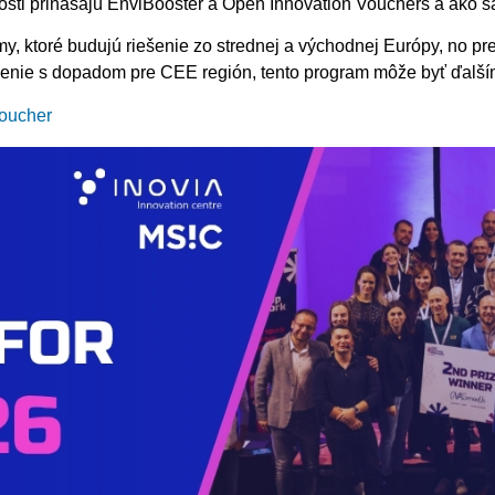
osti prinášajú EnviBooster a Open Innovation Vouchers a ako sa
ímy, ktoré budujú riešenie zo strednej a východnej Európy, no 
iešenie s dopadom pre CEE región, tento program môže byť ďalší
voucher