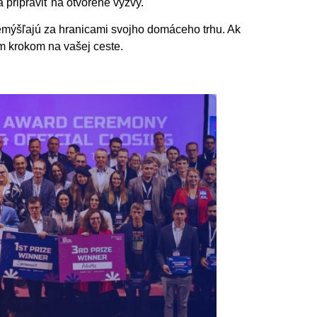
 pripraviť na otvorené výzvy.
premýšľajú za hranicami svojho domáceho trhu. Ak
m krokom na vašej ceste.