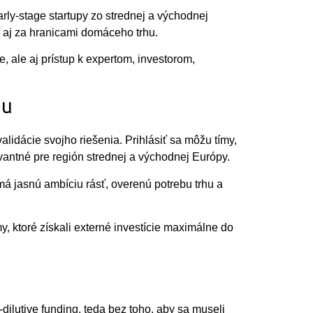
ly-stage startupy zo strednej a východnej
 aj za hranicami domáceho trhu.
e, ale aj prístup k expertom, investorom,
hu
lidácie svojho riešenia. Prihlásiť sa môžu tímy,
evantné pre región strednej a východnej Európy.
i má jasnú ambíciu rásť, overenú potrebu trhu a
y, ktoré získali externé investície maximálne do
ilutive funding, teda bez toho, aby sa museli