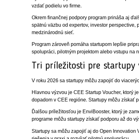
vzdať podielu vo firme.
Okrem finančnej podpory program prináša aj ďalši
spätnú väzbu od expertov, investor perspective, 
medzinárodnú sieť.
Program zároveň pomáha startupom lepšie pripravi
spolupráci, pilotným projektom alebo vstupu na n
Tri príležitosti pre startup
V roku 2026 sa startupy môžu zapojiť do viacerýc
Hlavnou výzvou je CEE Startup Voucher, ktorý je
dopadom v CEE regióne. Startupy môžu získať p
Ďalšou príležitosťou je EnviBooster, ktorý je za
programe môžu startupy získať podporu až do vý
Startupy sa môžu zapojiť aj do Open Innovation V
riešenia v praxi a rozvíjať pilotnú spoluprácu.