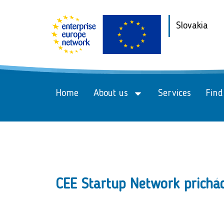
Slovakia
Home
About us
Services
Find
CEE Startup Network prichá