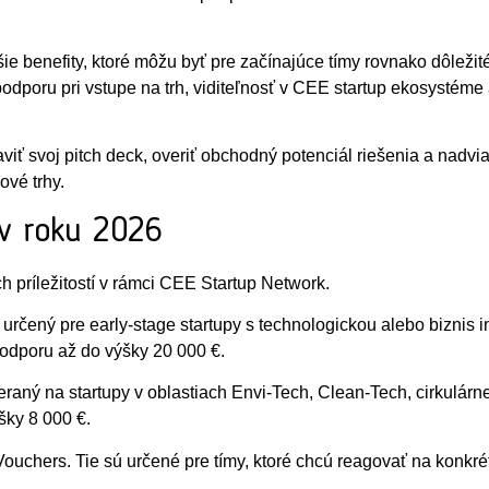
e benefity, ktoré môžu byť pre začínajúce tímy rovnako dôležit
podporu pri vstupe na trh, viditeľnosť v CEE startup ekosystéme
ť svoj pitch deck, overiť obchodný potenciál riešenia a nadviaz
ové trhy.
y v roku 2026
h príležitostí v rámci CEE Startup Network.
 určený pre early-stage startupy s technologickou alebo biznis
odporu až do výšky 20 000 €.
meraný na startupy v oblastiach Envi-Tech, Clean-Tech, cirkulárn
šky 8 000 €.
ouchers. Tie sú určené pre tímy, ktoré chcú reagovať na konkrét