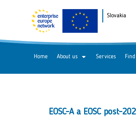
Slovakia
Home
About us
Services
Find
EOSC-A a EOSC post-2027