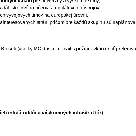
kumným dátam
pre univerzity a výskumné tímy,
 dát, strojového učenia a digitálnych nástrojov,
h vývojových tímov na európskej úrovni.
zainteresovaných strán, pričom pre každú skupinu sú naplánova
 Bruseli (všetky MO dostali e-mail s požiadavkou určiť preferov
kých infraštruktúr a výskumných infraštruktúr)