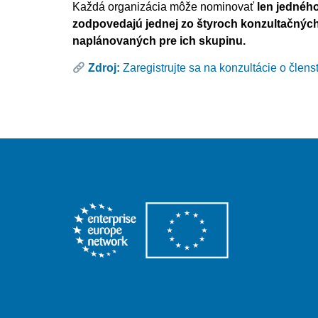
Každá organizácia môže nominovať
len jednéh
zodpovedajú jednej zo štyroch konzultačnýc
naplánovaných pre ich skupinu.
Zdroj:
Zaregistrujte sa na konzultácie o čle