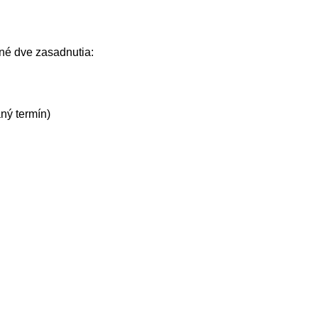
né dve zasadnutia:
aný termín)