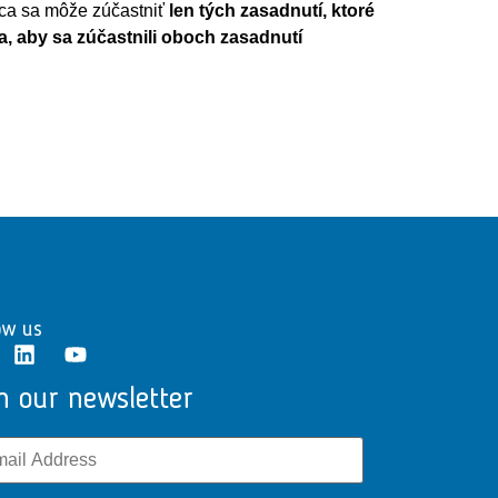
pca sa môže zúčastniť
len tých zasadnutí, ktoré
 aby sa zúčastnili oboch zasadnutí
ow us
n our newsletter