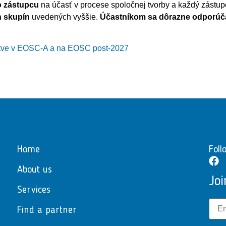
o zástupcu
na účasť v procese spoločnej tvorby a každý zástu
h skupín
uvedených vyššie.
Účastníkom sa dôrazne odporúča,
nstve v EOSC-A a na EOSC post-2027
Home
Foll
About us
Joi
Services
Find a partner