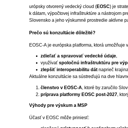
urópsky otvorený vedecký cloud (
EOSC
) je stra
k dátam, výpočtovej infraštruktúre a nástrojom pr
Slovensko a jeho výskumné prostredie aktívne p
Prečo sú konzultácie dôležité?
EOSC-A je európska platforma, ktorá umožňuje v
zdieľať a spravovať vedecké údaje
,
využívať
spoločnú infraštruktúru pre výp
zlepšiť interoperabilitu dát
naprieč krajina
Aktuálne konzultácie sa sústreďujú na dve hlavné
členstvo v EOSC-A
, ktoré by zaručilo Slo
príprava platformy EOSC post-2027
, kto
Výhody pre výskum a MSP
Účasť v EOSC môže priniesť: