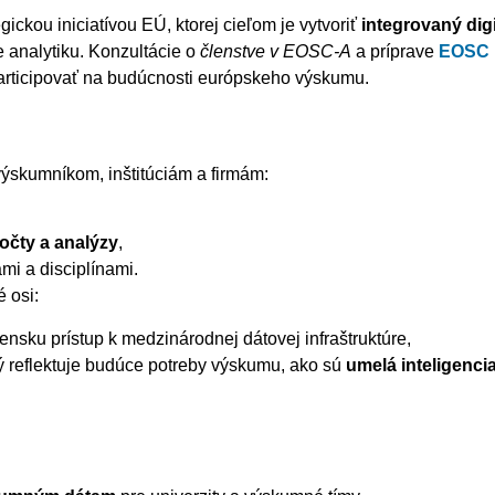
tegickou iniciatívou EÚ, ktorej cieľom je vytvoriť
integrovaný dig
e analytiku. Konzultácie o
členstve v EOSC-A
a príprave
EOSC 
articipovať na budúcnosti európskeho výskumu.
ýskumníkom, inštitúciám a firmám:
očty a analýzy
,
mi a disciplínami.
 osi:
vensku prístup k medzinárodnej dátovej infraštruktúre,
rý reflektuje budúce potreby výskumu, ako sú
umelá inteligenci