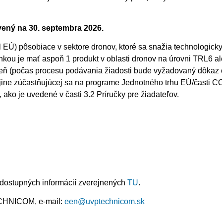
vený na 30. septembra 2026.
EÚ) pôsobiace v sektore dronov, ktoré sa snažia technologicky 
nkou je mať aspoň 1 produkt v oblasti dronov na úrovni TRL6 al
eň (počas procesu podávania žiadosti bude vyžadovaný dôkaz 
jine zúčastňujúcej sa na programe Jednotného trhu EÚ/časti C
ako je uvedené v časti 3.2 Príručky pre žiadateľov.
 dostupných informácií zverejnených
TU
.
ECHNICOM, e-mail:
een@uvptechnicom.sk