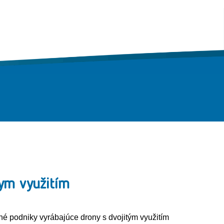
nym využitím
dné podniky vyrábajúce drony s dvojitým využitím