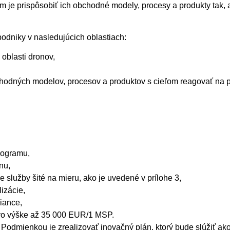
ľom je prispôsobiť ich obchodné modely, procesy a produkty tak, ab
odniky v nasledujúcich oblastiach:
 oblasti dronov,
odných modelov, procesov a produktov s cieľom reagovať na potr
rogramu,
nu,
 služby šité na mieru, ako je uvedené v prílohe 3,
izácie,
iance,
 vo výške až 35 000 EUR/1 MSP.
né. Podmienkou je zrealizovať inovačný plán, ktorý bude slúžiť 