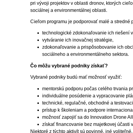
pri vývoji projektov v oblasti dronov, ktorých cie
sociálnej a environmentálnej oblasti.
Cieľom programu je podporovať malé a stredné p
technologické zdokonaľovanie ich riešení v
vytváranie ich inovačnej stratégie,
zdokonaľovanie a prispôsobovanie ich obch
sociálneho a environmentálneho sektora.
Čo môžu vybrané podniky získať?
Vybrané podniky budú mať možnosť využiť:
mentorskú podporu počas celého trvania p
individuálne posúdenie a vypracovanie plá
technické, regulačné, obchodné a testovacie
prístup k školeniam a podpore internacional
možnosť zapojiť sa do Innovation Drone All
získať financovanie bez majetkovej účasti
Niektoré z týchto aktivít sú povinné, iné voliteľ