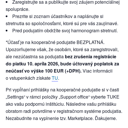
Zaregistrujte sa a publikujte svoj záujem potenciálnej
spolupráce.
Prezrite si zoznam účastníkov a naplánujte si
stretnutia so spoločnosťami, ktoré sú pre vás zaujímavé.
Pred podujatím obdržíte svoj harmonogram stretnutí.
*Účasť je na kooperačné podujatie BEZPLATNÁ.
Upozorňujeme však, že osobám, ktoré sa zaregistrovali,
ale nezúčastnia sa podujatia
bez zrušenia registrácie
do piatku 10. apríla 2026, bude účtovaný poplatok za
neúčasť vo výške 100 EUR (+DPH).
Viac informácii
o vstupenkách získate
TU
.
Pri vypĺňaní prihlášky na kooperačné podujatie si v časti
„Settings“ v rámci položky „Support office“ vyberte TUKE
ako vašu podpornú inštitúciu. Následne vašu prihlášku
obratom radi potvrdíme v registračnom systéme podujatia.
Nezabudnite na vyplnenie tzv. Marketplace. Ďakujeme.