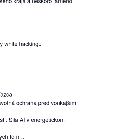
keho kraja a neskoro jarného
y white hackingu
ťazca
avotná ochrana pred vonkajším
ti: Sila AI v energetickom
rných tém…