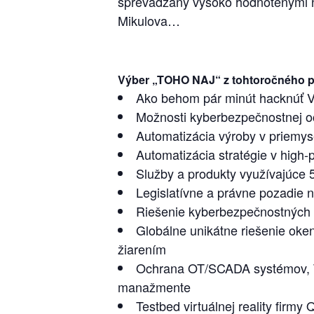
sprevádzaný vysoko hodnotenými ne
Mikulova…
Výber „TOHO NAJ“ z tohtoročného 
Ako behom pár minút hacknúť Va
Možnosti kyberbezpečnostnej oc
Automatizácia výroby v priemys
Automatizácia stratégie v high-
Služby a produkty využívajúce 
Legislatívne a právne pozadie 
Riešenie kyberbezpečnostných p
Globálne unikátne riešenie ok
žiarením
Ochrana OT/SCADA systémov, Th
manažmente
Testbed virtuálnej reality fir