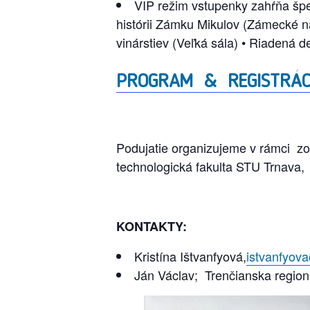
VIP režim vstupenky zahŕňa špec
histórii Zámku Mikulov (Zámecké n
vinárstiev (Veľká sála) • Riadená d
PROGRAM & REGISTRÁC
Podujatie organizujeme v rámci 
technologická fakulta STU Trnava,
KONTAKTY:
Kristína Ištvanfyová,
istvanfyov
Ján Václav; Trenčianska regi