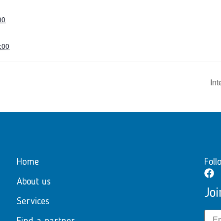
00
:00
In
Home
Foll
About us
Joi
Services