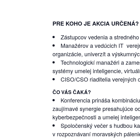
PRE KOHO JE AKCIA URČENÁ?
Zástupcov vedenia a strednéh
Manažérov a vedúcich IT verejnej
organizácie, univerzít a výskumnýc
Technologickí manažéri a zames
systémy umelej inteligencie, virtuá
CISO/CSO riaditelia verejných o
ČO VÁS ČAKÁ?
Konferencia prináša kombináciu 
zaujímavé synergie presahujúce od
kyberbezpečnosti a umelej intelige
Spoločenský večer s hudbou k
v rozpoznávaní moravských páleni