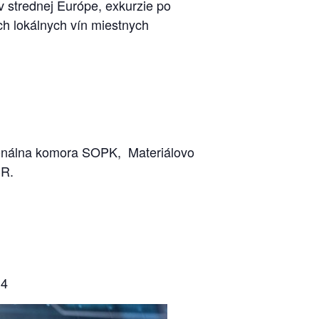
v strednej Európe, exkurzie po
ch lokálnych vín miestnych
ionálna komora SOPK, Materiálovo
ČR.
34