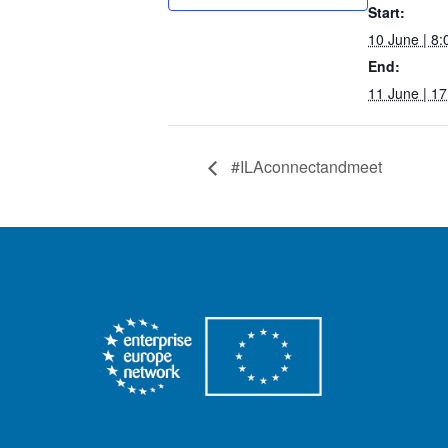
Start:
10 June | 8:
End:
11 June | 17
#ILAconnectandmeet