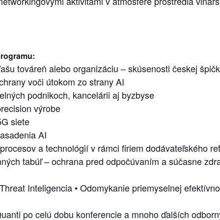
tworkingovými aktivitami v atmosfére prostredia vinárs
programu:
šu továreň alebo organizáciu – skúsenosti českej špičk
hrany voči útokom zo strany AI
elných podnikoch, kancelárii aj byzbyse
precision výrobe
5G siete
nasadenia AI
rocesov a technológií v rámci firiem dodávateľského re
enných tabúľ – ochrana pred odpočúvaním a súčasne zdr
reat Inteligencia
• Odomykanie priemyselnej efektívnos
my Quanti po celú dobu konferencie a mnoho ďalších odbo