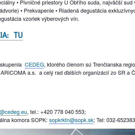
iálny • Pivničné priestory U Obřího suda, najväčší sud 
ádvorie) • Prekvapenie • Riadená degustácia exkluzívny
egustácia vzoriek výberových vín.
IA: TU
zoskupenia
CEDEG
, ktorého členom sú Trenčianska reg
 ARICOMA a.s. a celý rad ďalších organizácií zo SR a 
a@cedeg.eu
, tel.: +420 778 040 553;
onálna komora SOPK:
sopkrktn@sopk.sk
; Tel: 032-65238