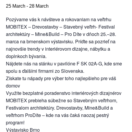
25 March
-
28 March
Pozývame vás k návšteve a rokovaniam na veľtrhu
MOBITEX – Drevostavby – Stavebný veľtrh- Festival
architektúry – Mine&Build – Pro Díte v dňoch 25.–28.
marca na brnenskom výstavisku. Príďte sa pozrieť na
najnovšie trendy v interiérovom dizajne, nábytku a
doplnkoch bývania.
Nájdete nás na stánku v pavilóne F SK 02A-G, kde sme
spolu s ďalšími firmami zo Slovenska.
Získate tu nápady pre výber toho najlepšieho pre váš
domov
Využite bezplatné poradenstvo interiérových dizajnérov
MOBITEX prebieha súbežne so Stavebným veľtrhom,
Festivalom architektúry. Drevostavby, Mine&Build a
veľtrhom ProDíte – kde na vás čaká naozaj pestrý
program!
Výstavisko Brno