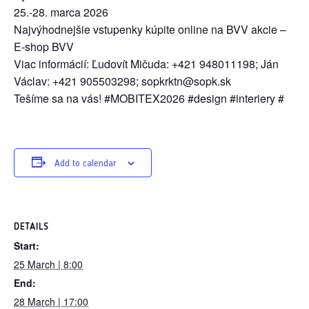
25.-28. marca 2026
Najvýhodnejšie vstupenky kúpite online na BVV akcie –
E-shop BVV
Viac informácií: Ľudovít Mičuda: +421 948011198; Ján
Václav: +421 905503298; sopkrktn@sopk.sk
Tešíme sa na vás! #MOBITEX2026 #design #interiery #
Add to calendar
DETAILS
Start:
25 March | 8:00
End:
28 March | 17:00