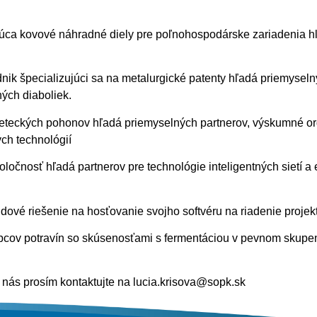
úca kovové náhradné diely pre poľnohospodárske zariadenia h
dnik špecializujúci sa na metalurgické patenty hľadá priemyseln
ých diaboliek.
e leteckých pohonov hľadá priemyselných partnerov, výskumné o
ch technológií
ločnosť hľadá partnerov pre technológie inteligentných sietí a
dové riešenie na hosťovanie svojho softvéru na riadenie projek
obcov potravín so skúsenosťami s fermentáciou v pevnom skupe
l nás prosím kontaktujte na lucia.krisova@sopk.sk