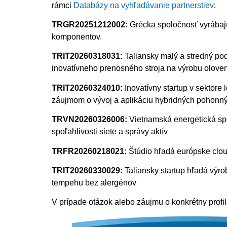
rámci
Databázy na vyhľadávanie partnerstiev
:
TRGR20251212002:
Grécka spoločnosť vyrábaj
komponentov.
TRIT20260318031:
Taliansky malý a stredný po
inovatívneho prenosného stroja na výrobu oloven
TRIT20260324010:
Inovatívny startup v sektor
záujmom o vývoj a aplikáciu hybridných pohonný
TRVN20260326006:
Vietnamská energetická spo
spoľahlivosti siete a správy aktív
TRFR20260218021:
Štúdio hľadá európske clou
TRIT20260330029:
Taliansky startup hľadá výr
tempehu bez alergénov
V prípade otázok alebo záujmu o konkrétny profi