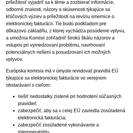
príležitosť vyjadriť sa k téme a zozbierať informácie,
odborné znalosti, názory a skúsenosti týkajúce sa
kľúčových výziev a príležitostí na revíziu smernice o
elektronickej fakturácii. Tie budú podkladom pre
dôkazovú základňu, z ktorej vychádza posúdenie vplyvu,
a umožnia Komisii zohľadniť širokú škálu názorov a
vstupov pri vymedzovaní problému, navrhovaní
potenciálnych riešení a posudzovaní ich možných
vplyvov.
Európska komisia má v úmysle revidovať pravidlá EÚ
týkajúce sa elektronickej fakturácie vo verejnom
obstarávaní s cieľom:
riešiť nedostatky zistené pri hodnotení súčasných
pravidiel;
zabezpečiť, aby sa v celej EÚ zaviedla zosúladená
elektronická fakturácia;
zabezpečiť zosúladené vykonávanie a
interoperabilitu.