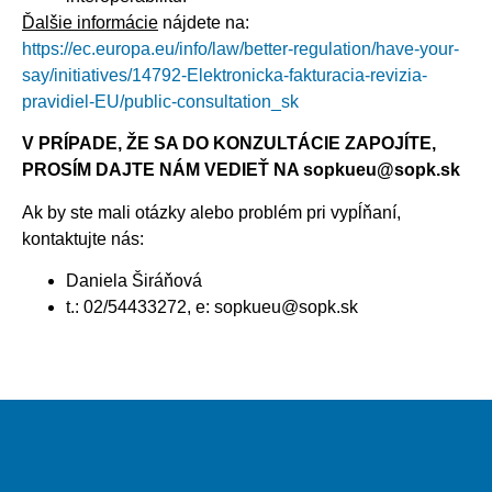
Ďalšie informácie
nájdete na:
https://ec.europa.eu/info/law/better-regulation/have-your-
say/initiatives/14792-Elektronicka-fakturacia-revizia-
pravidiel-EU/public-consultation_sk
V PRÍPADE, ŽE SA DO KONZULTÁCIE ZAPOJÍTE,
PROSÍM DAJTE NÁM VEDIEŤ NA sopkueu@sopk.sk
Ak by ste mali otázky alebo problém pri vypĺňaní,
kontaktujte nás:
Daniela Širáňová
t.: 02/54433272, e: sopkueu@sopk.sk