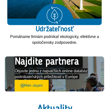
Udržateľnosť
Pomáhame firmám podnikať ekologicky, efektívne a
spoločensky zodpovedne.
Nájdite partnera
Objavte jednu z najväčších online databáz
podnikateľských príležitostí v Európe
Mám záujem