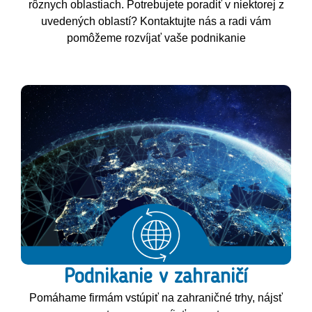
Network
rôznych oblastiach. Potrebujete poradiť v niektorej z
uvedených oblastí? Kontaktujte nás a radi vám
Pomáhame vám inovovať a medzinárodne
pomôžeme rozvíjať vaše podnikanie
rásť
Kontaktujte nás
Podnikanie v zahraničí
Pomáhame firmám vstúpiť na zahraničné trhy, nájsť