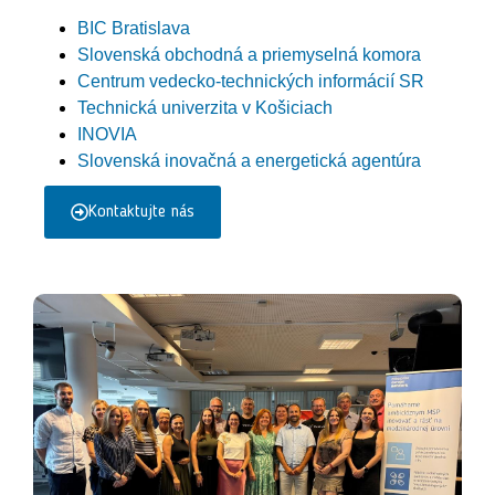
BIC Bratislava
Slovenská obchodná a priemyselná komora
Centrum vedecko-technických informácií SR
Technická univerzita v Košiciach
INOVIA
Slovenská inovačná a energetická agentúra
Kontaktujte nás