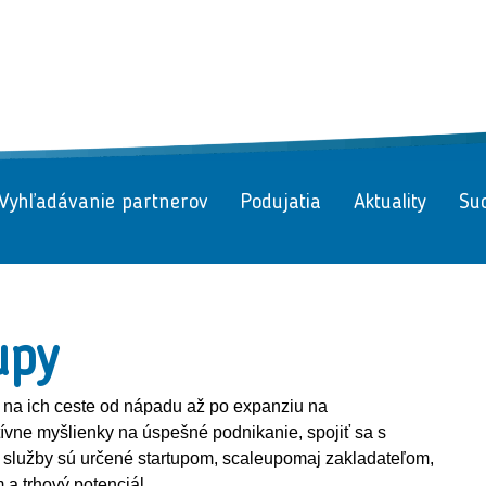
Vyhľadávanie partnerov
Podujatia
Aktuality
Suc
upy
y na ich ceste od nápadu až po expanziu na
vne myšlienky na úspešné podnikanie, spojiť sa s
e služby sú určené startupom, scaleupomaj zakladateľom,
m a trhový potenciál.