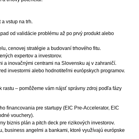
 a vstup na trh.
ad od validácie problému až po prvý produkt alebo
, cenovej stratégie a budovaní trhového fitu.
ných expertov a investorov.
mi a inovačnými centrami na Slovensku aj v zahraničí.
red investormi alebo hodnotiteľmi európskych programov.
 k rastu – pomôžeme vám nájsť správny zdroj podľa fázy
o financovania pre startupy (EIC Pre-Accelerator, EIC
rodné vouchery).
vny biznis plán a pitch deck pre rizikových investorov.
lu, business angelmi a bankami, ktoré využívajú európske