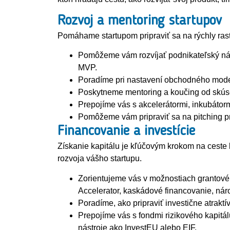
Rozvoj a mentoring startupov
Pomáhame startupom pripraviť sa na rýchly rast
Pomôžeme vám rozvíjať podnikateľský náp
MVP.
Poradíme pri nastavení obchodného modelu
Poskytneme mentoring a koučing od skúse
Prepojíme vás s akcelerátormi, inkubátor
Pomôžeme vám pripraviť sa na pitching p
Financovanie a investície
Získanie kapitálu je kľúčovým krokom na ceste
rozvoja vášho startupu.
Zorientujeme vás v možnostiach grantovéh
Accelerator, kaskádové financovanie, ná
Poradíme, ako pripraviť investične atraktí
Prepojíme vás s fondmi rizikového kapitá
nástroje ako InvestEU alebo EIF.