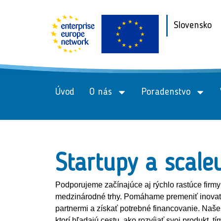
Slovensko
Úvod
O nás
Poradenstvo
Startupy a scale
Podporujeme začínajúce aj rýchlo rastúce firm
medzinárodné trhy. Pomáhame premeniť inovatí
partnermi a získať potrebné financovanie. Naš
ktorí hľadajú cestu, ako rozvíjať svoj produkt, tí