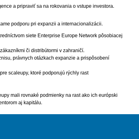
nce a pripraviť sa na rokovania o vstupe investora.
ame podporu pri expanzii a internacionalizácii.
redníctvom siete Enterprise Europe Network pôsobiacej
zákazníkmi či distribútormi v zahraničí.
znisu, právnych otázkach expanzie a prispôsobení
e scaleupy, ktoré podporujú rýchly rast
eupy mali rovnaké podmienky na rast ako ich európski
entorom aj kapitálu.