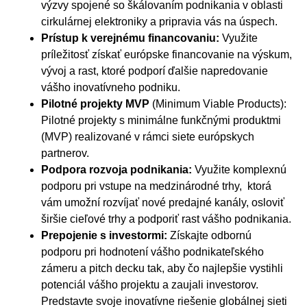
výzvy spojené so škálovaním podnikania v oblasti
cirkulárnej elektroniky a pripravia vás na úspech.
Prístup k verejnému financovaniu:
Využite
príležitosť získať európske financovanie na výskum,
vývoj a rast, ktoré podporí ďalšie napredovanie
vášho inovatívneho podniku.
Pilotné projekty MVP
(Minimum Viable Products):
Pilotné projekty s minimálne funkčnými produktmi
(MVP) realizované v rámci siete európskych
partnerov.
Podpora rozvoja podnikania:
Využite komplexnú
podporu pri vstupe na medzinárodné trhy, ktorá
vám umožní rozvíjať nové predajné kanály, osloviť
širšie cieľové trhy a podporiť rast vášho podnikania.
Prepojenie s investormi:
Získajte odbornú
podporu pri hodnotení vášho podnikateľského
zámeru a pitch decku tak, aby čo najlepšie vystihli
potenciál vášho projektu a zaujali investorov.
Predstavte svoje inovatívne riešenie globálnej sieti