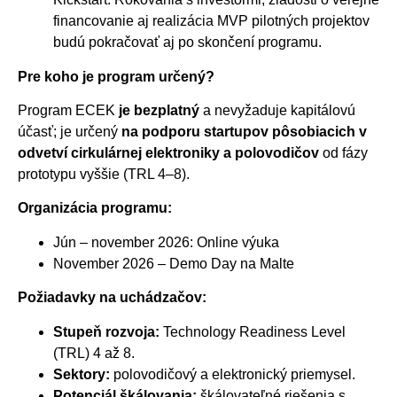
financovanie aj realizácia MVP pilotných projektov
budú pokračovať aj po skončení programu.
Pre koho je program určený?
Program ECEK
je bezplatný
a nevyžaduje kapitálovú
účasť; je určený
na podporu startupov pôsobiacich v
odvetví cirkulárnej elektroniky a polovodičov
od fázy
prototypu vyššie (TRL 4–8).
Organizácia programu:
Jún – november 2026: Online výuka
November 2026 – Demo Day na Malte
Požiadavky na uchádzačov:
Stupeň rozvoja:
Technology Readiness Level
(TRL) 4 až 8.
Sektory:
polovodičový a elektronický priemysel.
Potenciál škálovania:
škálovateľné riešenia s