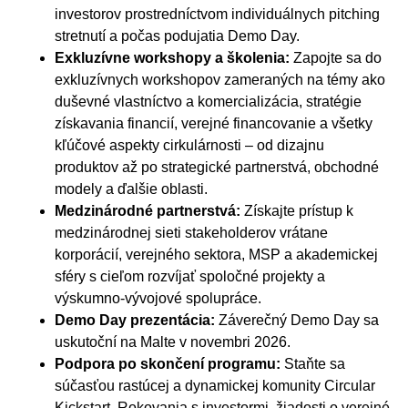
investorov prostredníctvom individuálnych pitching
stretnutí a počas podujatia Demo Day.
Exkluzívne workshopy a školenia:
Zapojte sa do
exkluzívnych workshopov zameraných na témy ako
duševné vlastníctvo a komercializácia, stratégie
získavania financií, verejné financovanie a všetky
kľúčové aspekty cirkulárnosti – od dizajnu
produktov až po strategické partnerstvá, obchodné
modely a ďalšie oblasti.
Medzinárodné partnerstvá:
Získajte prístup k
medzinárodnej sieti stakeholderov vrátane
korporácií, verejného sektora, MSP a akademickej
sféry s cieľom rozvíjať spoločné projekty a
výskumno-vývojové spolupráce.
Demo Day prezentácia:
Záverečný Demo Day sa
uskutoční na Malte v novembri 2026.
Podpora po skončení programu:
Staňte sa
súčasťou rastúcej a dynamickej komunity Circular
Kickstart. Rokovania s investormi, žiadosti o verejné