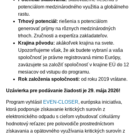
potenciálom medzinárodného využitia a globálneho
rastu.
Trhový potenciál:
riešenia s potenciálom
generovať príjmy na rôznych medzinárodných
trhoch. Zručnosti a expertíza zakladateľov.
Krajina pôvodu:
akákoľvek krajina na svete.
Upozorňujeme však, že ak budete vybraní a vaša
spoločnosť je právne registrovaná mimo Európy,
zaväzujete sa založiť spoločnosť v krajine EÚ do 12
mesiacov od vstupu do programu.
Rok založenia spoločnosti:
od roku 2019 vrátane.
Uzávierka pre podávanie žiadosti je 29. mája 2026!
Program vyhlásil
EVEN-CLOSER
, európska iniciatíva,
ktorá podporuje získavanie kritických surovín z
elektronického odpadu s cieľom vybudovať cirkulárny
hodnotový reťazec pre polovodiče prostredníctvom
získavania a opätovného využívania kritických surovín z