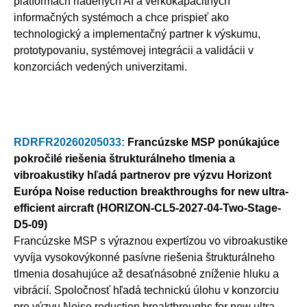
platformách riadených AI a veľkokapacitných
informačných systémoch a chce prispieť ako
technologický a implementačný partner k výskumu,
prototypovaniu, systémovej integrácii a validácii v
konzorciách vedených univerzitami.
RDRFR20260205033:
Francúzske MSP ponúkajúce
pokročilé riešenia štrukturálneho tlmenia a
vibroakustiky hľadá partnerov pre výzvu Horizont
Európa Noise reduction breakthroughs for new ultra-
efficient aircraft (HORIZON-CL5-2027-04-Two-Stage-
D5-09)
Francúzske MSP s výraznou expertízou vo vibroakustike
vyvíja vysokovýkonné pasívne riešenia štrukturálneho
tlmenia dosahujúce až desaťnásobné zníženie hluku a
vibrácií. Spoločnosť hľadá technickú úlohu v konzorciu
pre výzvu Noise reduction breakthroughs for new ultra-