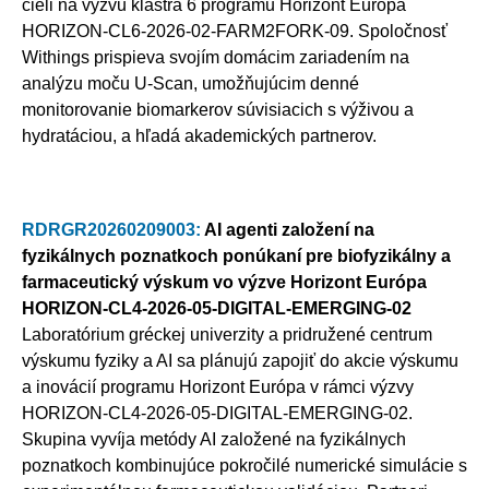
cieli na výzvu klastra 6 programu Horizont Európa
HORIZON-CL6-2026-02-FARM2FORK-09. Spoločnosť
Withings prispieva svojím domácim zariadením na
analýzu moču U-Scan, umožňujúcim denné
monitorovanie biomarkerov súvisiacich s výživou a
hydratáciou, a hľadá akademických partnerov.
RDRGR20260209003:
AI agenti založení na
fyzikálnych poznatkoch ponúkaní pre biofyzikálny a
farmaceutický výskum vo výzve Horizont Európa
HORIZON-CL4-2026-05-DIGITAL-EMERGING-02
Laboratórium gréckej univerzity a pridružené centrum
výskumu fyziky a AI sa plánujú zapojiť do akcie výskumu
a inovácií programu Horizont Európa v rámci výzvy
HORIZON-CL4-2026-05-DIGITAL-EMERGING-02.
Skupina vyvíja metódy AI založené na fyzikálnych
poznatkoch kombinujúce pokročilé numerické simulácie s