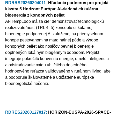
RDRRS20260204011:
Hľadanie partnerov pre projekt
klastra 5 Horizont Európa: AI-riadená cirkulárna
bioenergia z konopných peliet
AI-HempLoop má za cieľ demonštrovať technologickú
realizovateľnosť (TRL 4–5) konceptu cirkulárnej
bioenergie podporenej AI založenej na priemyselnom
konope pestovanom na marginálnej pôde a výrobe
konopných peliet ako nosičov pevnej bioenergie
doplnených lokálnym biogénnym odpadom. Projekt
integruje pokročilú konverziu energie, umelú inteligenciu
a odstraňovanie oxidu uhličitého do jedného
hodnotového reťazca validovaného v rurálnom living labe
a podporuje škálovateľné a udržateľné európske
bioenergetické riešenia.
RDRES20260127017:
HORIZON-EUSPA-2026-SPACE-