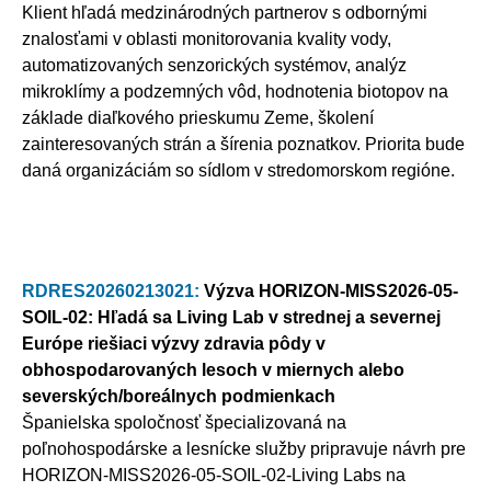
Klient hľadá medzinárodných partnerov s odbornými
znalosťami v oblasti monitorovania kvality vody,
automatizovaných senzorických systémov, analýz
mikroklímy a podzemných vôd, hodnotenia biotopov na
základe diaľkového prieskumu Zeme, školení
zainteresovaných strán a šírenia poznatkov. Priorita bude
daná organizáciám so sídlom v stredomorskom regióne.
RDRES20260213021:
Výzva HORIZON-MISS2026-05-
SOIL-02: Hľadá sa Living Lab v strednej a severnej
Európe riešiaci výzvy zdravia pôdy v
obhospodarovaných lesoch v miernych alebo
severských/boreálnych podmienkach
Španielska spoločnosť špecializovaná na
poľnohospodárske a lesnícke služby pripravuje návrh pre
HORIZON-MISS2026-05-SOIL-02-Living Labs na