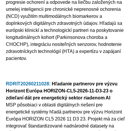
progresie ochorení a odpovede na liečbu založených na
umelej inteligencii pre chronické neprenosné ochorenia
(NCD) využitím multimodálnych biomarkerov a
doplnkových digitálnych zdravotných údajov. Hľadajú sa
európski klinickí a technologickí partneri na poskytovanie
longitudinálnych kohort (Parkinsonova choroba a
CHOCHP), integráciu nositeľných senzorov, hodnotenie
zdravotníckych technológií (HTA) a expertízu v zapájaní
pacientov.
RDRIT20260211028:
Hľadanie partnerov pre výzvu
Horizont Európa HORIZON-CL5-2026-11-D3-23 o
zdieľaní dát pre energetický sektor riadenom AI
MSP pôsobiaci v oblasti digitálnych riešení pre
energetické systémy hľadá partnerov pre výzvu Horizont
Európa HORIZON CL5 2026 11 D3 23. Projekt má za cieľ
integrovať štandardizované nadnárodné datasety na