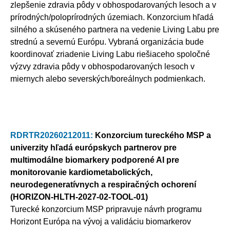
zlepšenie zdravia pôdy v obhospodarovaných lesoch a v
prírodných/poloprírodných územiach. Konzorcium hľadá
silného a skúseného partnera na vedenie Living Labu pre
strednú a severnú Európu. Vybraná organizácia bude
koordinovať zriadenie Living Labu riešiaceho spoločné
výzvy zdravia pôdy v obhospodarovaných lesoch v
miernych alebo severských/boreálnych podmienkach.
RDRTR20260212011:
Konzorcium tureckého MSP a
univerzity hľadá európskych partnerov pre
multimodálne biomarkery podporené AI pre
monitorovanie kardiometabolických,
neurodegeneratívnych a respiračných ochorení
(HORIZON-HLTH-2027-02-TOOL-01)
Turecké konzorcium MSP pripravuje návrh programu
Horizont Európa na vývoj a validáciu biomarkerov