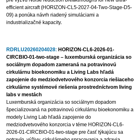
efficient aircraft (HORIZON-CL5-2027-04-Two-Stage-D5-
09) a ponúka návrh riadený simuláciami a
industrializačné kapacity.
RDRLU20260204028:
HORIZON-CL6-2026-01-
CIRCBIO-01-two-stage – luxemburská organizácia so
sociálnym dopadom zameraná na potravinovú
cirkulárnu bioekonomiku a Living Labs hľadá
zapojenie do medziodvetvového konzorcia riešiaceho
cirkulárne systémové riešenia prostredníctvom living
labs v mestách
Luxemburská organizácia so sociálnym dopadom
špecializovaná na potravinovú cirkulárnu bioekonomiku a
modely Living Lab hľadá zapojenie do
medziodvetvového konzorcia v téme HORIZON-CL6-
2026-01-CIRCBIO-01-two-stage pre časť týkajúcu sa
potravín, výživy, cirkulárneho spracovania a zdravia.