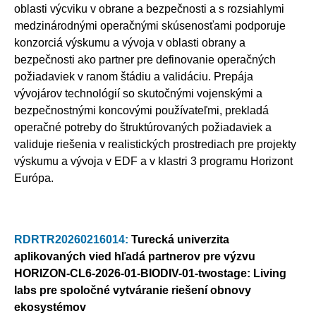
oblasti výcviku v obrane a bezpečnosti a s rozsiahlymi
medzinárodnými operačnými skúsenosťami podporuje
konzorciá výskumu a vývoja v oblasti obrany a
bezpečnosti ako partner pre definovanie operačných
požiadaviek v ranom štádiu a validáciu. Prepája
vývojárov technológií so skutočnými vojenskými a
bezpečnostnými koncovými používateľmi, prekladá
operačné potreby do štruktúrovaných požiadaviek a
validuje riešenia v realistických prostrediach pre projekty
výskumu a vývoja v EDF a v klastri 3 programu Horizont
Európa.
RDRTR20260216014:
Turecká univerzita
aplikovaných vied hľadá partnerov pre výzvu
HORIZON-CL6-2026-01-BIODIV-01-twostage: Living
labs pre spoločné vytváranie riešení obnovy
ekosystémov