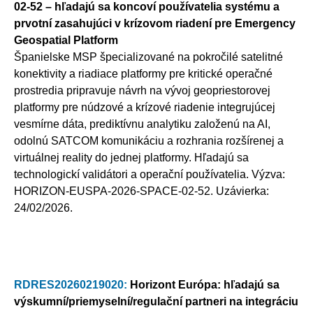
02-52 – hľadajú sa koncoví používatelia systému a
prvotní zasahujúci v krízovom riadení pre Emergency
Geospatial Platform
Španielske MSP špecializované na pokročilé satelitné
konektivity a riadiace platformy pre kritické operačné
prostredia pripravuje návrh na vývoj geopriestorovej
platformy pre núdzové a krízové riadenie integrujúcej
vesmírne dáta, prediktívnu analytiku založenú na AI,
odolnú SATCOM komunikáciu a rozhrania rozšírenej a
virtuálnej reality do jednej platformy. Hľadajú sa
technologickí validátori a operační používatelia. Výzva:
HORIZON-EUSPA-2026-SPACE-02-52. Uzávierka:
24/02/2026.
RDRES20260219020:
Horizont Európa: hľadajú sa
výskumní/priemyselní/regulační partneri na integráciu