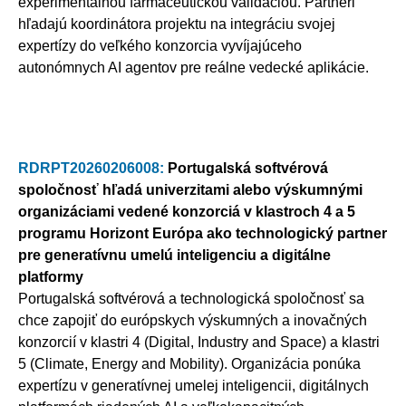
experimentálnou farmaceutickou validáciou. Partneri
hľadajú koordinátora projektu na integráciu svojej
expertízy do veľkého konzorcia vyvíjajúceho
autonómnych AI agentov pre reálne vedecké aplikácie.
RDRPT20260206008:
Portugalská softvérová
spoločnosť hľadá univerzitami alebo výskumnými
organizáciami vedené konzorciá v klastroch 4 a 5
programu Horizont Európa ako technologický partner
pre generatívnu umelú inteligenciu a digitálne
platformy
Portugalská softvérová a technologická spoločnosť sa
chce zapojiť do európskych výskumných a inovačných
konzorcií v klastri 4 (Digital, Industry and Space) a klastri
5 (Climate, Energy and Mobility). Organizácia ponúka
expertízu v generatívnej umelej inteligencii, digitálnych