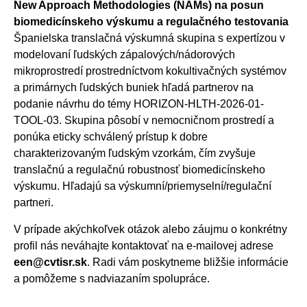
New Approach Methodologies (NAMs) na posun
biomedicínskeho výskumu a regulačného testovania
Španielska translačná výskumná skupina s expertízou v
modelovaní ľudských zápalových/nádorových
mikroprostredí prostredníctvom kokultivačných systémov
a primárnych ľudských buniek hľadá partnerov na
podanie návrhu do témy HORIZON-HLTH-2026-01-
TOOL-03. Skupina pôsobí v nemocničnom prostredí a
ponúka eticky schválený prístup k dobre
charakterizovaným ľudským vzorkám, čím zvyšuje
translačnú a regulačnú robustnosť biomedicínskeho
výskumu. Hľadajú sa výskumní/priemyselní/regulační
partneri.
V prípade akýchkoľvek otázok alebo záujmu o konkrétny
profil nás neváhajte kontaktovať na e-mailovej adrese
een@cvtisr.sk
. Radi vám poskytneme bližšie informácie
a pomôžeme s nadviazaním spolupráce.