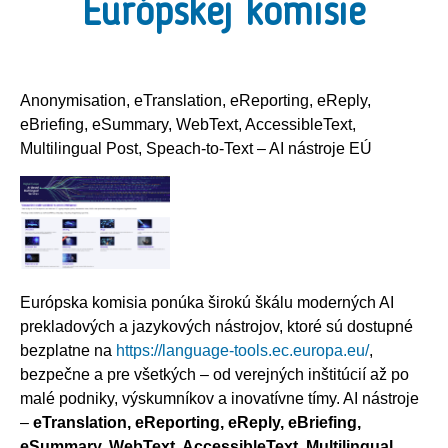
Európskej komisie
Anonymisation, eTranslation, eReporting, eReply,
eBriefing, eSummary, WebText, AccessibleText,
Multilingual Post, Speach-to-Text – AI nástroje EÚ
Európska komisia ponúka širokú škálu moderných AI
prekladových a jazykových nástrojov, ktoré sú dostupné
bezplatne na
https://language-tools.ec.europa.eu/
,
bezpečne a pre všetkých – od verejných inštitúcií až po
malé podniky, výskumníkov a inovatívne tímy. AI nástroje
–
eTranslation, eReporting, eReply, eBriefing,
eSummary, WebText, AccessibleText, Multilingual