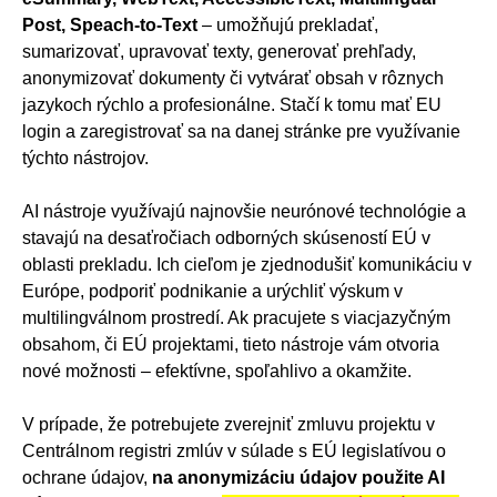
Post, Speach-to-Text
– umožňujú prekladať,
sumarizovať, upravovať texty, generovať prehľady,
anonymizovať dokumenty či vytvárať obsah v rôznych
jazykoch rýchlo a profesionálne. Stačí k tomu mať EU
login a zaregistrovať sa na danej stránke pre využívanie
týchto nástrojov.
AI nástroje využívajú najnovšie neurónové technológie a
stavajú na desaťročiach odborných skúseností EÚ v
oblasti prekladu. Ich cieľom je zjednodušiť komunikáciu v
Európe, podporiť podnikanie a urýchliť výskum v
multilingválnom prostredí. Ak pracujete s viacjazyčným
obsahom, či EÚ projektami, tieto nástroje vám otvoria
nové možnosti – efektívne, spoľahlivo a okamžite.
V prípade, že potrebujete zverejniť zmluvu projektu v
Centrálnom registri zmlúv v súlade s EÚ legislatívou o
ochrane údajov,
na anonymizáciu údajov použite AI