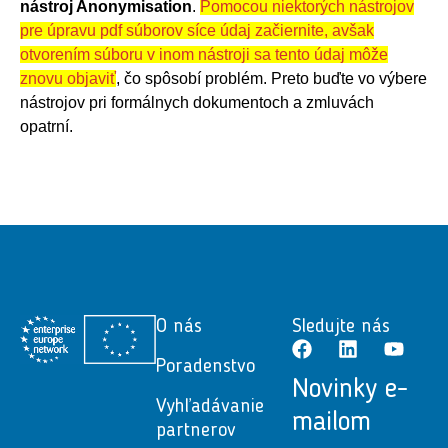
nástroj Anonymisation
.
Pomocou niektorých nástrojov
pre úpravu pdf súborov síce údaj začiernite, avšak
otvorením súboru v inom nástroji sa tento údaj môže
znovu objaviť
, čo spôsobí problém. Preto buďte vo výbere
nástrojov pri formálnych dokumentoch a zmluvách
opatrní.
O nás
Sledujte nás
Poradenstvo
Novinky e-
Vyhľadávanie
mailom
partnerov