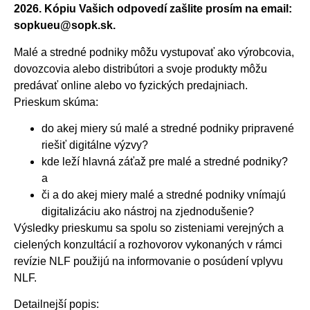
2026. Kópiu Vašich odpovedí zašlite prosím na email:
sopkueu@sopk.sk.
Malé a stredné podniky môžu vystupovať ako výrobcovia,
dovozcovia alebo distribútori a svoje produkty môžu
predávať online alebo vo fyzických predajniach.
Prieskum skúma:
do akej miery sú malé a stredné podniky pripravené
riešiť digitálne výzvy?
kde leží hlavná záťaž pre malé a stredné podniky?
a
či a do akej miery malé a stredné podniky vnímajú
digitalizáciu ako nástroj na zjednodušenie?
Výsledky prieskumu sa spolu so zisteniami verejných a
cielených konzultácií a rozhovorov vykonaných v rámci
revízie NLF použijú na informovanie o posúdení vplyvu
NLF.
Detailnejší popis: