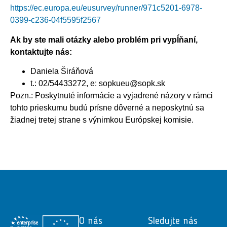
https://ec.europa.eu/eusurvey/runner/971c5201-6978-
0399-c236-04f5595f2567
Ak by ste mali otázky alebo problém pri vypĺňaní,
kontaktujte nás:
Daniela Širáňová
t.: 02/54433272, e: sopkueu@sopk.sk
Pozn.: Poskytnuté informácie a vyjadrené názory v rámci
tohto prieskumu budú prísne dôverné a neposkytnú sa
žiadnej tretej strane s výnimkou Európskej komisie.
O nás
Sledujte nás