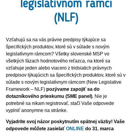
legislatívnom rámci
(NLF)
Vzťahujú sa na vás právne predpisy týkajúce sa
špecifických produktov, ktoré sú v súlade s novým
legislatívnym rámcom? Všetky slovenské MSP vo
všetkých fázach hodnotového reťazca, na ktoré sa
vzťahuje jeden alebo viacero z tridsiatich právnych
predpisov týkajúcich sa špecifických produktov, ktoré sú v
súlade s novým legislatívnym rámcom (New Legislative
Framework – NLF)
pozývame zapojiť sa do
dotazníkového prieskumu (SME panel)
. Nie je
potrebné sa nikam registrovať, stačí Vaše odpovede
vyplniť anonymne na stránke.
Vyjadrite svoj názor poskytnutím spätnej väzby! Vaše
odpovede môžete zasielať
ONLINE
do 31. marca