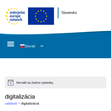
Slovensko
Slovak
English
Nenašli sa žiadne výsledky.
Notice
digitalizácia
udalosti
digitalizácia
Udalosť
Navigácia