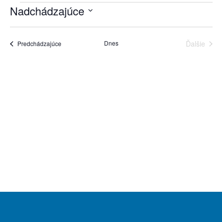
Nadchádzajúce
Navigácie
zobrazení
Vyberte
Zobrazení
dátum.
Dnes
udalosti
Predchádzajúce