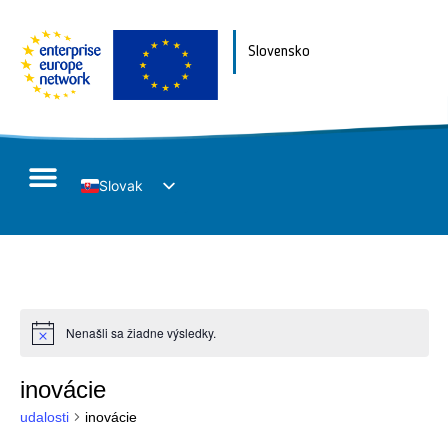
Slovensko
Slovak
English
Nenašli sa žiadne výsledky.
Notice
inovácie
udalosti
inovácie
Udalosť
Navigácia