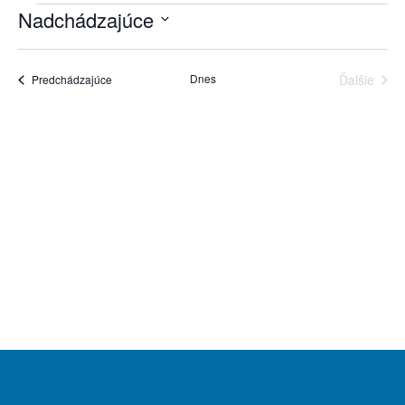
Nadchádzajúce
Navigácie
zobrazení
Vyberte
Zobrazení
dátum.
Dnes
udalosti
Predchádzajúce