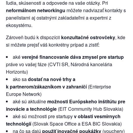
ľudia, skúsenosti a odpovede na vaše otázky. Pri
neformálnom networkingu
môžete nadviazať kontakty s
panelistami aj ostatnými zakladateľmi a expertmi z
ekosystému.
Zároveň budú k dispozícii
konzultačné ostrovčeky
, kde
si môžete prejsť váš konkrétny prípad a zistiť:
aké
verejné financovanie dáva zmysel pre startup
práve vo vašej fáze (CVTI SR, Národná kancelária
Horizontu)
ako sa
dostať na nové trhy a
k partnerom/zákazníkom v zahraničí
(Enterprise
Europe Network)
aké sú aktuálne
možnosti Európskeho inštitútu pre
inovácie a technológie
(EIT Community Hub Slovakia)
aké sú možnosti pre startupy
v oblasti vesmírnych
technológií
(Slovak Space Office a ESA BIC Slovakia)
na čo sa dajú
použiť inovačné poukážky
(vouchery)