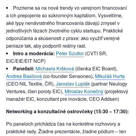
Pozrieme sa na nové trendy vo verejnom financovaní
a ich prepojenie so súkromným kapitálom. Vysvetlíme,
aké typy nenávratného financovania dávajú zmysel v
jednotlivých fázach životného cyklu startupu. Praktické
odporúčania a skúsenosti z praxe: ako využiť verejné
peniaze tak, aby podporili reálny rast.
Intro a moderácia:
Peter Szuttor
(CVTI SR,
EIC/EIE/EIT NCP)
Panelisti:
Michaela Kršková
(členka EIC Board),
Andrea Basilová
(co-founder Sensoneo),
Mikuláš Hurta
(CEO NIL Textile, ČR),
Jaroslav Lupták
(partner Neulogy
Ventures, člen poroty EIC),
Miroslav Konečný
(projektový
manažér EIC, konzultant pre inovácie, CEO Addsen)
Networking a konzultačné ostrovčeky (15:30 – 17:30):
Po paneloch prichádza čas na konkrétne rozhovory a
praktické rady. Žiadne prezentácie, žiadne pódium – len