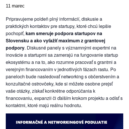
11 marec
Pripravujeme poldeň plný informácií, diskusie a
praktických kontaktov pre startupy, ktoré chcú lepšie
pochopiť,
kam smeruje podpora startupov na
Slovensku a ako vyťažiť maximum z grantovej
podpory
. Diskusné panely s významnými expertmi na
inovácie a startupmi sa zamerajú na fungovanie startup
ekosystému a na to, ako rozumne pracovať s grantmi a
verejným financovaním v jednotlivých fázach rastu. Po
paneloch bude nasledovať networking s občerstvením a
konzultačné ostrovčeky, kde si môžete osobne prejsť
vaše otázky, získať konkrétne odporúčania k
financovaniu, expanzii či ďalším krokom projektu a odísť s
kontaktmi, ktoré majú reálnu hodnotu.