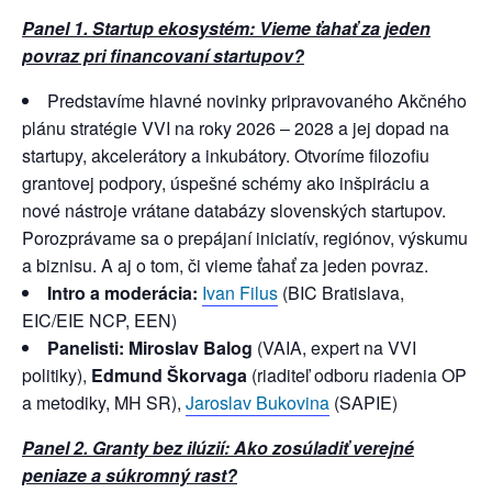
Panel 1. Startup ekosystém: Vieme ťahať za jeden
povraz pri financovaní startupov?
Predstavíme hlavné novinky pripravovaného Akčného
plánu stratégie VVI na roky 2026 – 2028 a jej dopad na
startupy, akcelerátory a inkubátory. Otvoríme filozofiu
grantovej podpory, úspešné schémy ako inšpiráciu a
nové nástroje vrátane databázy slovenských startupov.
Porozprávame sa o prepájaní iniciatív, regiónov, výskumu
a biznisu. A aj o tom, či vieme ťahať za jeden povraz.
Intro a moderácia:
Ivan Filus
(BIC Bratislava,
EIC/EIE NCP, EEN)
Panelisti:
Miroslav Balog
(VAIA, expert na VVI
politiky),
Edmund Škorvaga
(riaditeľ odboru riadenia OP
a metodiky, MH SR),
Jaroslav Bukovina
(SAPIE)
Panel 2. Granty bez ilúzií: Ako zosúladiť verejné
peniaze a súkromný rast?