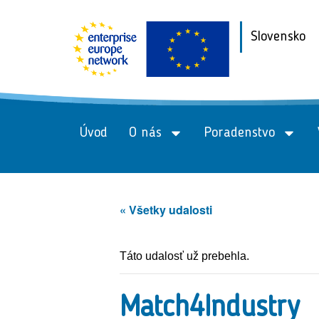
Slovensko
Úvod
O nás
Poradenstvo
« Všetky udalosti
Táto udalosť už prebehla.
Match4Industry