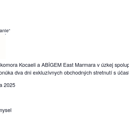
kanie“
 komora Kocaeli a ABİGEM East Marmara v úzkej spoluprá
núka dva dni exkluzívnych obchodných stretnutí s účast
ra 2025
mysel