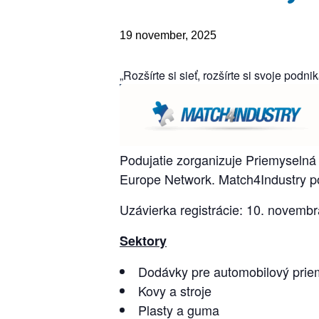
19 november, 2025
„Rozšírte si sieť, rozšírte si svoje podni
Podujatie zorganizuje Priemyselná
Europe Network. Match4Industry po
Uzávierka registrácie: 10. novemb
Sektory
Dodávky pre automobilový prie
Kovy a stroje
Plasty a guma