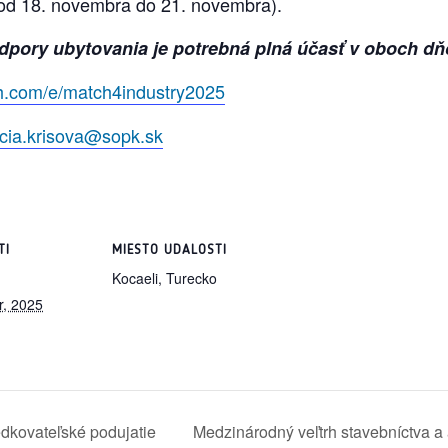
 (od 18. novembra do 21. novembra).
dpory ubytovania je potrebná plná účasť v oboch dň
h.com/e/match4industry2025
ucia.krisova@sopk.sk
TI
MIESTO UDALOSTI
Kocaeli, Turecko
, 2025
dkovateľské podujatie
Medzinárodný veľtrh stavebníctva a