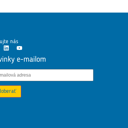
ujte nás
vinky e-mailom
doberať