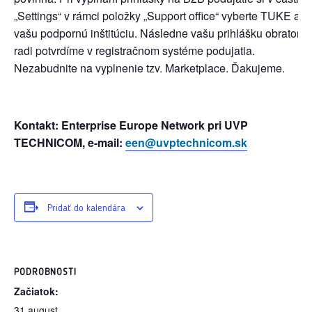
„Settings“ v rámci položky „Support office“ vyberte TUKE ako
vašu podpornú inštitúciu. Následne vašu prihlášku obratom
radi potvrdíme v registračnom systéme podujatia.
Nezabudnite na vyplnenie tzv. Marketplace. Ďakujeme.
Kontakt: Enterprise Europe Network pri UVP
TECHNICOM, e-mail:
een@uvptechnicom.sk
Pridať do kalendára
PODROBNOSTI
Začiatok:
31 august