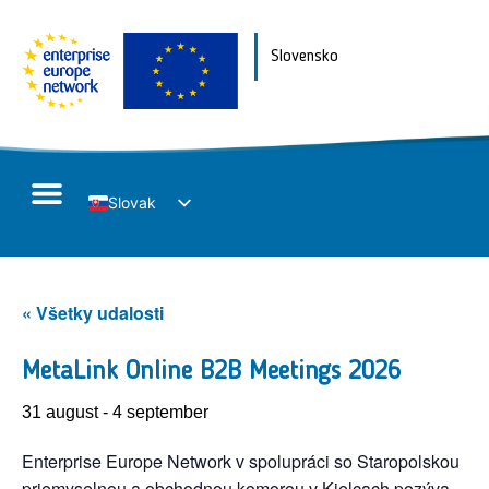
Slovensko
Slovak
English
« Všetky udalosti
MetaLink Online B2B Meetings 2026
31 august
-
4 september
Enterprise Europe Network v spolupráci so Staropolskou
priemyselnou a obchodnou komorou v Kielcach pozýva