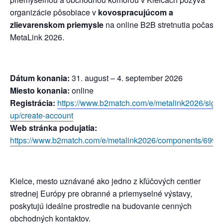
organizácie pôsobiace v
kovospracujúcom a
zlievarenskom priemysle
na online B2B stretnutia počas
MetaLink 2026.
Dátum konania:
31. august – 4. september 2026
Miesto konania:
online
Registrácia:
https://www.b2match.com/e/metalink2026/sign-
up/create-account
Web stránka podujatia:
https://www.b2match.com/e/metalink2026/components/6995
Kielce, mesto uznávané ako jedno z kľúčových centier
strednej Európy pre obranné a priemyselné výstavy,
poskytujú ideálne prostredie na budovanie cenných
obchodných kontaktov.