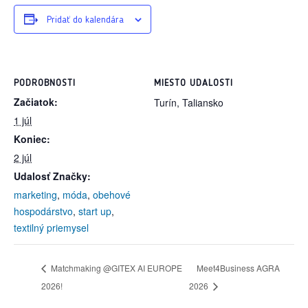
Pridať do kalendára
PODROBNOSTI
MIESTO UDALOSTI
Začiatok:
Turín, Taliansko
1 júl
Koniec:
2 júl
Udalosť Značky:
marketing
,
móda
,
obehové
hospodárstvo
,
start up
,
textilný priemysel
Matchmaking @GITEX AI EUROPE
Meet4Business AGRA
2026!
2026