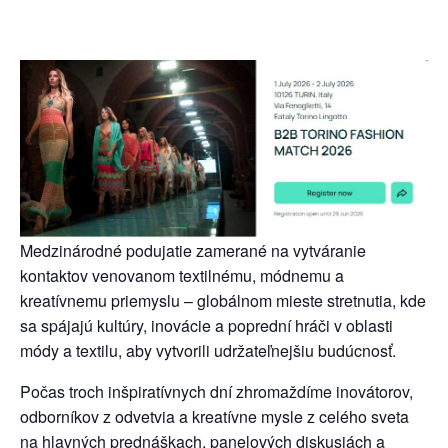
Medzinárodné podujatie zamerané na vytváranie
kontaktov venovanom textilnému, módnemu a
kreatívnemu priemyslu – globálnom mieste stretnutia, kde
sa spájajú kultúry, inovácie a poprední hráči v oblasti
módy a textilu, aby vytvorili udržateľnejšiu budúcnosť.
Počas troch inšpiratívnych dní zhromaždíme inovátorov,
odborníkov z odvetvia a kreatívne mysle z celého sveta
na hlavných prednáškach, panelových diskusiách a