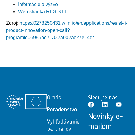
Informácie o výzve
Web stránka RESIST II
Zdroj:
https://0273250431.wiin.io/en/applications/resist-ii-
product-innovation-open-call?
programId=6985bd71332a002ac27e14df
O nás
Sledujte nás
Poradenstvo
Novinky e-
Vyhľadávanie
mailom
partnerov