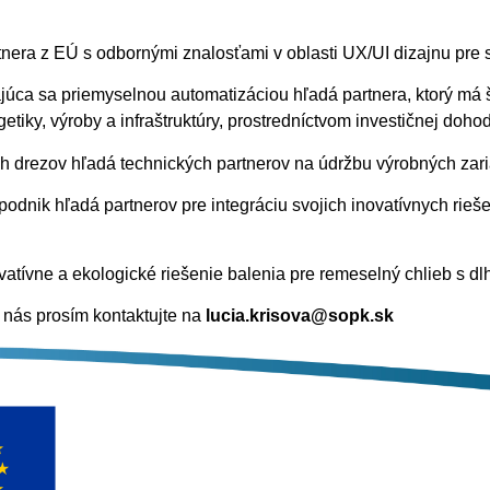
tnera z EÚ s odbornými znalosťami v oblasti UX/UI dizajnu pre 
ca sa priemyselnou automatizáciou hľadá partnera, ktorý má šp
iky, výroby a infraštruktúry, prostredníctvom investičnej dohod
 drezov hľadá technických partnerov na údržbu výrobných zari
odnik hľadá partnerov pre integráciu svojich inovatívnych riešen
vatívne a ekologické riešenie balenia pre remeselný chlieb s dl
l nás prosím kontaktujte na
lucia.krisova@sopk.sk