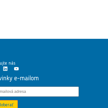
ujte nás
vinky e-mailom
doberať